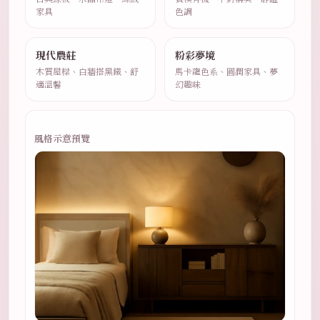
家具
色調
現代農莊
粉彩夢境
木質屋樑、白牆搭黑鐵、舒
馬卡龍色系、圓潤家具、夢
適溫馨
幻趣味
風格示意預覽