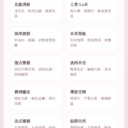
北歐清新
工業 Loft
淺木色、明亮白牆、簡潔家
清水模、黑鐵件、都會感家
具
具
海岸渡假
未來智能
奶油白、藤編、放鬆度假氛
科技燈帶、俐落線條、智慧
圍
家居
復古懷舊
波西米亞
世紀中期家具、溫暖色調、
豐富色彩、編織元素、室內
經典圖案
植栽
賽博龐克
禪意空間
霓虹光影、暗色金屬、高科
榻榻米、竹製元素、極簡靜
技感
謐
法式優雅
寂靜自然
古典線板、水晶吊燈、絲絨
質樸有機、不對稱美、靜謐