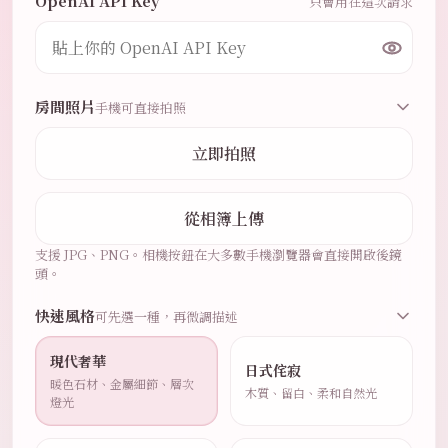
OpenAI API Key
只會用在這次請求
房間照片
手機可直接拍照
立即拍照
從相簿上傳
支援 JPG、PNG。相機按鈕在大多數手機瀏覽器會直接開啟後鏡
頭。
快速風格
可先選一種，再微調描述
現代奢華
日式侘寂
暖色石材、金屬細節、層次
木質、留白、柔和自然光
燈光